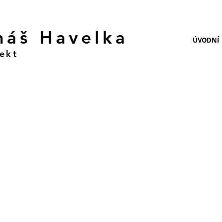
máš Havelka
ÚVODNÍ
ekt